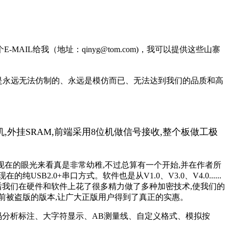
给我（地址：qinyg@tom.com)，我可以提供这些山寨
是永远无法仿制的、永远是模仿而已、无法达到我们的品质和高
机,外挂SRAM,前端采用8位机做信号接收,整个板做工极
现在的眼光来看真是非常幼稚,不过总算有一个开始,并在作者所
2.0+串口方式。软件也是从V1.0、V3.0、V4.0......
此后我们在硬件和软件上花了很多精力做了多种加密技术,使我们的
之前被盗版的版本,让广大正版用户得到了真正的实惠。
码分析标注、大字符显示、AB测量线、自定义格式、模拟按