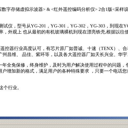
双踪数字存储虚拟示波器> & <红外遥控编码分析仪> 2合1版<采
型号从YG-201，YG-301，YG-302，YG-303，到现在
率，外观上 也从最初的有机玻璃裸机到现在漂亮铁壳,根据以往
遥控器行业高度认可，有芯片原厂如普诚、十速（TENX）、合泰HO
广州昌维、 品佳、紫环等，以及各大遥控器厂如天长兴业、华
年全免保修，终身维护，及时为用户解决使用过程中的问题，包
增加新的格式，满足用户的各种特殊要求 ，只要一个电话您就可以
。
这个行业。