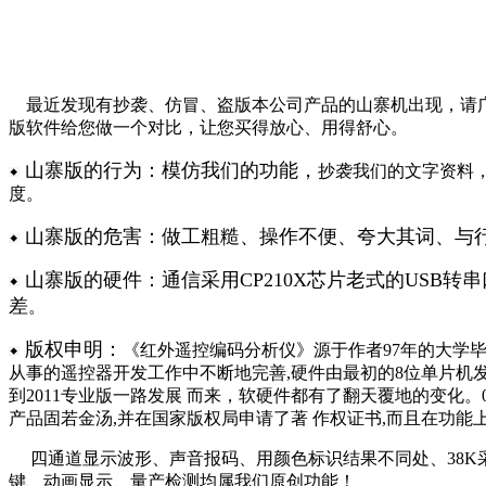
最近发现有抄袭、仿冒、盗版本公司产品的山寨机出现，请广大用户
版软件给您做一个对比，让您买得放心、用得舒心。
山寨版的行为：模仿我们的功能，
抄袭我们的文字资料
度。
山寨版的危害：做工粗糙、操作不便、夸大其词、与
山寨版的硬件：通信采用CP210X芯片老式的USB转串
差
。
版权申明：
《红外遥控编码分析仪》源于作者97年的大学毕
从事的遥控器开发工作中不断地完善,硬件由最初的8位单片机发展到现在
到2011专业版一路发展 而来，软硬件都有了翻天覆地的变化
产品固若金汤,并在国家版权局申请了著 作权证书,而且在功能
四通道显示波形、声音报码、用颜色标识结果不同处、38K采
键、动画显示、量产检测均属我们原创功能！