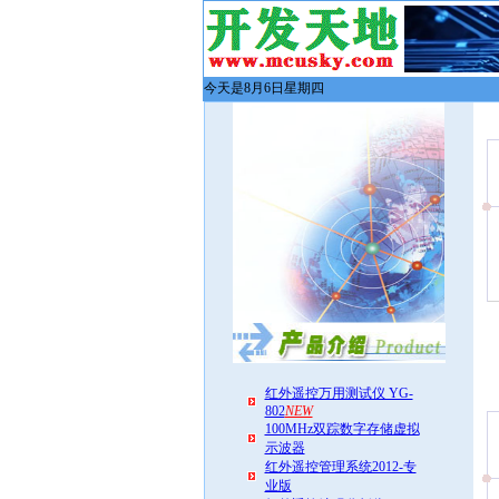
今天是8月6日星期四
红外遥控万用测试仪 YG-
802
NEW
100MHz双踪数字存储虚拟
示波器
红外遥控管理系统2012-专
业版