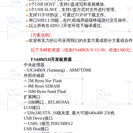
1个USB HOST，支持U盘读写和直接播放。
1个USB SLAVE，支持U盘方式对文件进行管理。
支持TCP/IP协议，可通过TCP/IP下载文件。
串口SHELL功能，在PC机端用超级终端进行交互操作。
以上所有在ADS1.2开发环境下编译通过。
[方案说明]
欢迎有实力的公司采用我们的全套方案或部分方案或合作
以下为样机资源（优龙FS44B0X II V2.00，价值1380元
FS44B0XII开发板资源
中央处理器
--S3C44B0X (Samsung)，ARM7TDMI
外部存储器
─ 2M Bytes Nor Flash
─ 8M Bytes SDRAM
─ 16M Bytes Nand Flash
扩展网口
─ 10M网口，RTL8019AS
LCD接口
─320x240,STN ,16级灰度, 最大可接640x480 256色
USB Device接口
─ USB1.1规范,PDIUSBD12
USB Host接口