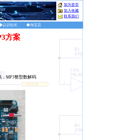
加为首页
加入收藏
联系我们
◆认识站长
◆淘宝店
P3方案
解码，MP3整型数解码