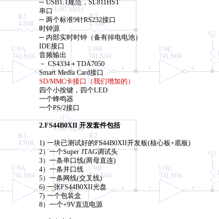
─ USB1.1规范，SL811HST
串口
─ 两个标准9针RS232接口
时钟源
─ 内部实时时钟（备有掉电电池）
IDE接口
音频输出
－ CS4334＋TDA7050
Smart Media Card接口
SD/MMC卡接口（我们增加的）
四个小按键，四个LED
一个蜂鸣器
一个PS/2接口
2.FS44B0XII 开发套件包括
1) 一块已测试好的FS44B0XII开发板(核心板+底板)
2）一个Super JTAG调试头
3）一条串口线(两母直连)
4）一条并口线
5）一条网线(交叉线)
6) 一张FS44B0XII光盘
7) 一个包装盒
8）一个+9V直流电源