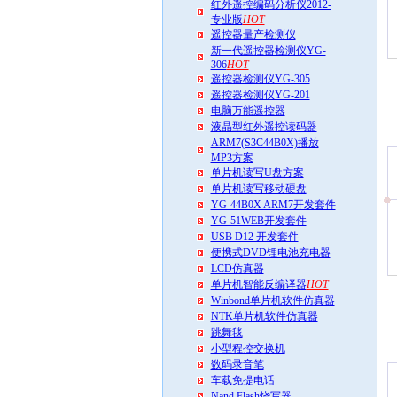
红外遥控编码分析仪2012-
专业版
HOT
遥控器量产检测仪
新一代遥控器检测仪YG-
306
HOT
遥控器检测仪YG-305
遥控器检测仪YG-201
电脑万能遥控器
液晶型红外遥控读码器
ARM7(S3C44B0X)播放
MP3方案
单片机读写U盘方案
单片机读写移动硬盘
YG-44B0X ARM7开发套件
YG-51WEB开发套件
USB D12 开发套件
便携式DVD锂电池充电器
LCD仿真器
单片机智能反编译器
HOT
Winbond单片机软件仿真器
NTK单片机软件仿真器
跳舞毯
小型程控交换机
数码录音笔
车载免提电话
Nand Flash烧写器