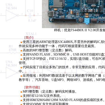
样机：优龙FS44B0X II V2.00开发
[简介]
使用三星的ARM7处理器S3C44B0X,不需另外的解码IC
件就实现多种功能于一体，代码可根据需要任意裁剪。
高效的MP3整型数（定点数）解码。
支持NAND FLASH，SD/MMC卡，USB HOST功能对
支持TCP/IP协议，FAT12/16/32，实现U盘功能，可在
管理。
代码实现了目前众多热门的技术，非常完整的应用，代码
中。
应用领域：利用MP3数据流基于以太网的数字网络广播
教学等）、汽车音响、U盘MP3、网络MP3、游戏机，MP3
[软件功能]
MP3整型数（定点数）解码实时播放。
支持FAT12/16/32文件系统。
支持16M/32M/64M/128M NAND FLASH的虚拟扇区技术
支持SD/MMC卡文件读写和播放。