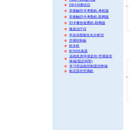
DRAM测试仪
非接触ID卡考勤机-单机版
非接触ID卡考勤机-联网版
ID卡餐饮收费机-联网版
微波治疗仪
半自动智能生化分析仪
空调控制板
饮水机
ROM仿真器
远程机房环境监控-空调遥控
终端(固定码型)
学习型远程控制遥控终端
电话遥控空调机