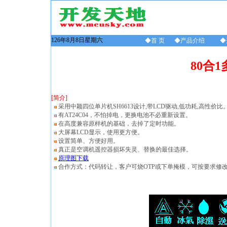
126年8月8日星期六
◆首 页
◆产品介绍
◆
80合
[简介]
采用中颖四位单片机SH6613设计,带LCD驱动,低功耗,高性价比
有AT24C04，不怕掉电，更换电池不必重新设置。
在高度兼容原样机的基础，去掉了定时功能。
大屏幕LCD显示，使用更方便。
设置简单、方便好用。
真正是空调机遥控器损坏失灵、替换的最佳选择。
原理图下载
合作方式：代码转让，客户可烧OTP或下单掩模，可按要求修改