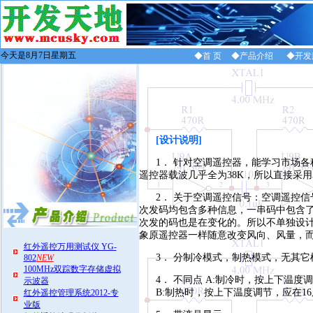
今天是8月7日星期五
◆首 页
◆产品介绍
◆开发
[设计说明]
1． 针对空调遥控器，能学习市场
遥控器载波几乎全为38K，所以直接采用
2． 关于空调遥控信号：空调遥控
次发码均包含多种信息，一串码中包含
次发的码也是在变化的。所以不单独设
象原遥控器一样随意改变风向、风量，
红外遥控万用测试仪 YG-
3． 分制冷模式，制热模式，无其它
802
NEW
100MHz双踪数字存储虚拟
4． 不同点 A:制冷时，按上下温度调
示波器
B:制热时，按上下温度调节，应在16
红外遥控管理系统2012-专
业版