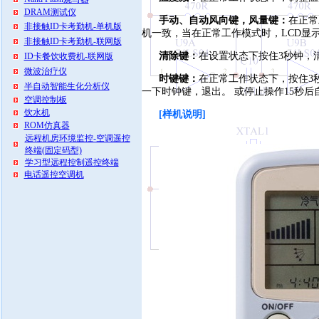
DRAM测试仪
手动、自动风向键，风量键：
在正常
非接触ID卡考勤机-单机版
机一致，当在正常工作模式时，LCD显
非接触ID卡考勤机-联网版
清除键：
在设置状态下按住3秒钟，清
ID卡餐饮收费机-联网版
微波治疗仪
时键键：
在正常工作状态下，按住3
半自动智能生化分析仪
一下时钟键，退出。 或停止操作15秒后
空调控制板
饮水机
[样机说明]
ROM仿真器
远程机房环境监控-空调遥控
终端(固定码型)
学习型远程控制遥控终端
电话遥控空调机