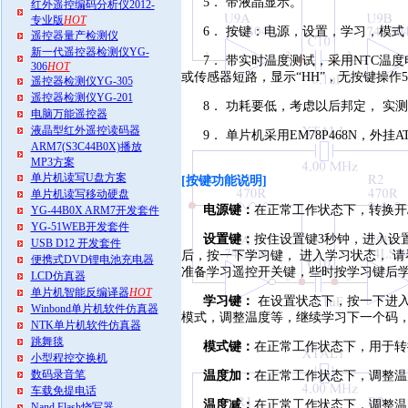
5． 带液晶显示。
红外遥控编码分析仪2012-
专业版
HOT
6． 按键：电源，设置，学习，模
遥控器量产检测仪
新一代遥控器检测仪YG-
7． 带实时温度测试，采用NTC温度
306
HOT
或传感器短路，显示“HH”，无按键操作
遥控器检测仪YG-305
遥控器检测仪YG-201
8． 功耗要低，考虑以后邦定， 实测
电脑万能遥控器
液晶型红外遥控读码器
9． 单片机采用EM78P468N，外挂AT
ARM7(S3C44B0X)播放
MP3方案
单片机读写U盘方案
[按键功能说明]
单片机读写移动硬盘
电源键：
在正常工作状态下，转换开
YG-44B0X ARM7开发套件
YG-51WEB开发套件
设置键：
按住设置键3秒钟，进入设置
USB D12 开发套件
后，按一下学习键， 进入学习状态， 请
便携式DVD锂电池充电器
准备学习遥控开关键，些时按学习键后学到
LCD仿真器
单片机智能反编译器
HOT
学习键：
在设置状态下，按一下进入
Winbond单片机软件仿真器
模式，调整温度等，继续学习下一个码，
NTK单片机软件仿真器
跳舞毯
模式键：
在正常工作状态下，用于转
小型程控交换机
数码录音笔
温度加：
在正常工作状态下，调整温
车载免提电话
温度减：
在正常工作状态下，调整温
Nand Flash烧写器