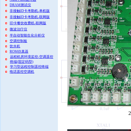
DRAM测试仪
非接触ID卡考勤机-单机版
非接触ID卡考勤机-联网版
ID卡餐饮收费机-联网版
微波治疗仪
半自动智能生化分析仪
空调控制板
饮水机
ROM仿真器
远程机房环境监控-空调遥控
终端(固定码型)
学习型远程控制遥控终端
电话遥控空调机