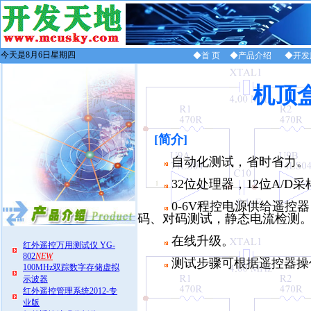
今天是8月6日星期四
◆首 页
◆产品介绍
◆开发
机顶
[简介]
自动化测试，省时省力。
32位处理器，12位A/D
0-6V程控电源供给遥控
码、对码测试，静态电流检测
在线升级。
红外遥控万用测试仪 YG-
802
NEW
测试步骤可根据遥控器操
100MHz双踪数字存储虚拟
示波器
红外遥控管理系统2012-专
业版