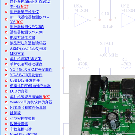
红外遥控编码分析仪2012-
专业版
HOT
遥控器量产检测仪
新一代遥控器检测仪YG-
306
HOT
遥控器检测仪YG-305
遥控器检测仪YG-201
电脑万能遥控器
液晶型红外遥控读码器
ARM7(S3C44B0X)播放
MP3方案
单片机读写U盘方案
单片机读写移动硬盘
YG-44B0X ARM7开发套件
YG-51WEB开发套件
USB D12 开发套件
便携式DVD锂电池充电器
LCD仿真器
单片机智能反编译器
HOT
Winbond单片机软件仿真器
NTK单片机软件仿真器
跳舞毯
小型程控交换机
数码录音笔
车载免提电话
Nand Flash烧写器