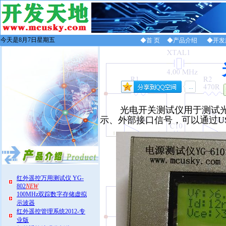
今天是8月7日星期五
◆首 页
◆产品介绍
◆开发
光电开关测试仪用于测试
示、外部接口信号，可以通过U
红外遥控万用测试仪 YG-
802
NEW
100MHz双踪数字存储虚拟
示波器
红外遥控管理系统2012-专
业版