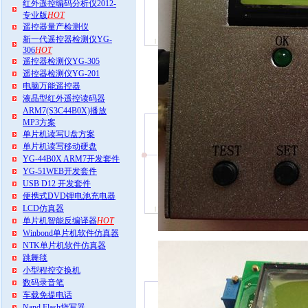
红外遥控编码分析仪2012-
专业版
HOT
遥控器量产检测仪
新一代遥控器检测仪YG-
306
HOT
遥控器检测仪YG-305
遥控器检测仪YG-201
电脑万能遥控器
液晶型红外遥控读码器
ARM7(S3C44B0X)播放
MP3方案
单片机读写U盘方案
单片机读写移动硬盘
YG-44B0X ARM7开发套件
YG-51WEB开发套件
USB D12 开发套件
便携式DVD锂电池充电器
LCD仿真器
单片机智能反编译器
HOT
Winbond单片机软件仿真器
NTK单片机软件仿真器
跳舞毯
小型程控交换机
数码录音笔
车载免提电话
Nand Flash烧写器