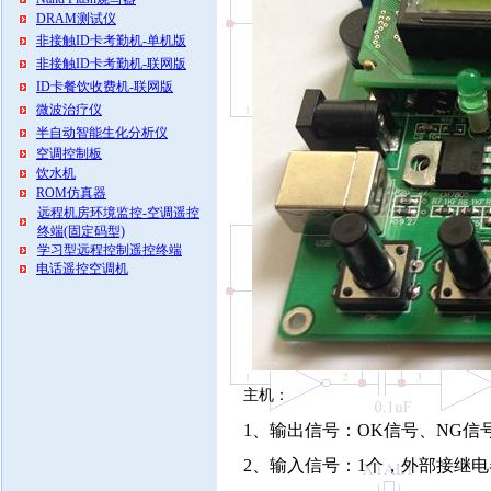
DRAM测试仪
非接触ID卡考勤机-单机版
非接触ID卡考勤机-联网版
ID卡餐饮收费机-联网版
微波治疗仪
半自动智能生化分析仪
空调控制板
饮水机
ROM仿真器
远程机房环境监控-空调遥控
终端(固定码型)
学习型远程控制遥控终端
电话遥控空调机
主机：
1、输出信号：
OK
信号、
NG
信
2、输入信号：
1
个，外部接继电