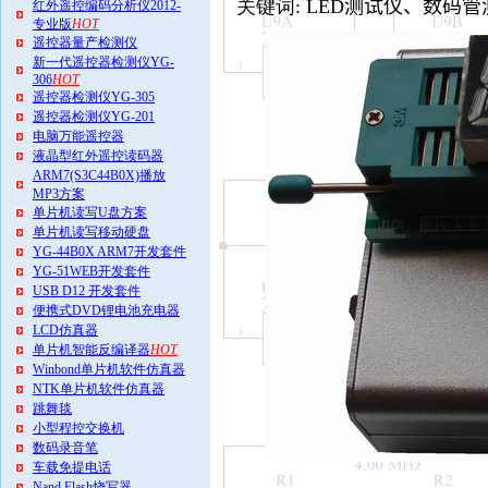
关键词: LED
测试仪、数码管测
红外遥控编码分析仪2012-
专业版
HOT
遥控器量产检测仪
新一代遥控器检测仪YG-
306
HOT
遥控器检测仪YG-305
遥控器检测仪YG-201
电脑万能遥控器
液晶型红外遥控读码器
ARM7(S3C44B0X)播放
MP3方案
单片机读写U盘方案
单片机读写移动硬盘
YG-44B0X ARM7开发套件
YG-51WEB开发套件
USB D12 开发套件
便携式DVD锂电池充电器
LCD仿真器
单片机智能反编译器
HOT
Winbond单片机软件仿真器
NTK单片机软件仿真器
跳舞毯
小型程控交换机
数码录音笔
车载免提电话
Nand Flash烧写器