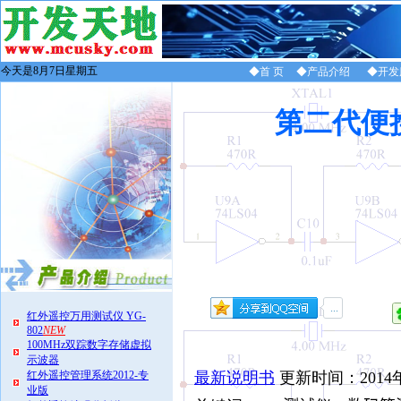
今天是8月7日星期五
◆首 页
◆产品介绍
◆开发
第二代便
红外遥控万用测试仪 YG-
802
NEW
100MHz双踪数字存储虚拟
示波器
红外遥控管理系统2012-专
最新说明书
更新时间：2014
业版