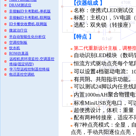
【
仪器组成 】
DRAM测试仪
名称：便携式LED测试仪
非接触ID卡考勤机-单机版
标配：主机Q1，5V电源
非接触ID卡考勤机-联网版
ID卡餐饮收费机-联网版
选配：双夹锁（转接座），
微波治疗仪
【
特点 】
半自动智能生化分析仪
空调控制板
第二代重新设计主板，调整
饮水机
ROM仿真器
自动识别LED模块（数
远程机房环境监控-空调遥控
恒流方式驱动点亮每个笔
终端(固定码型)
学习型远程控制遥控终端
可以设置4档驱动电流：10m
电话遥控空调机
有共阴、共阳指示功能。
可以测试24脚以内任意线
内置1000mAH
聚合物锂电
标准MiniUSB充电口，可
超便携设计，体积：重量
配有两种转接座，适应不同
有7种点亮模式：全显，
点亮，手动共阳逐位点亮