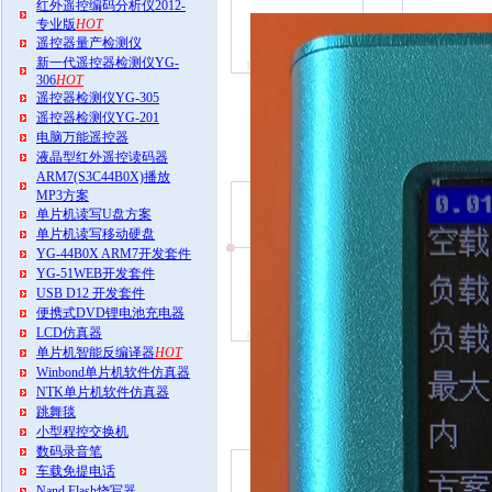
红外遥控编码分析仪2012-
专业版
HOT
遥控器量产检测仪
新一代遥控器检测仪YG-
306
HOT
遥控器检测仪YG-305
遥控器检测仪YG-201
电脑万能遥控器
液晶型红外遥控读码器
ARM7(S3C44B0X)播放
MP3方案
单片机读写U盘方案
单片机读写移动硬盘
YG-44B0X ARM7开发套件
YG-51WEB开发套件
USB D12 开发套件
便携式DVD锂电池充电器
LCD仿真器
单片机智能反编译器
HOT
Winbond单片机软件仿真器
NTK单片机软件仿真器
跳舞毯
小型程控交换机
数码录音笔
车载免提电话
Nand Flash烧写器