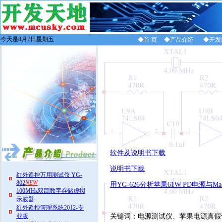
今天是8月7日星期五
◆首 页
◆产品介绍
◆开发
软件及说明书下载
说明书下载
红外遥控万用测试仪 YG-
802
NEW
用YG-626分析苹果61W PD电源与Ma
100MHz双踪数字存储虚拟
示波器
红外遥控管理系统2012-专
业版
关键词：电源测试仪、苹果电源真假识