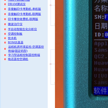
DRAM测试仪
非接触ID卡考勤机-单机版
非接触ID卡考勤机-联网版
ID卡餐饮收费机-联网版
微波治疗仪
半自动智能生化分析仪
空调控制板
饮水机
ROM仿真器
远程机房环境监控-空调遥控
终端(固定码型)
学习型远程控制遥控终端
电话遥控空调机