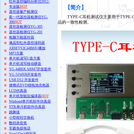
红外遥控编码分析仪2012-
专业版
HOT
【简介
】
遥控器量产检测仪
TYPE-C耳机测试仪主要用于TYPE
新一代遥控器检测仪YG-
306
HOT
品的一致性检测。
遥控器检测仪YG-305
遥控器检测仪YG-201
电脑万能遥控器
液晶型红外遥控读码器
ARM7(S3C44B0X)播放
MP3方案
单片机读写U盘方案
单片机读写移动硬盘
YG-44B0X ARM7开发套件
YG-51WEB开发套件
USB D12 开发套件
便携式DVD锂电池充电器
LCD仿真器
单片机智能反编译器
HOT
Winbond单片机软件仿真器
NTK单片机软件仿真器
跳舞毯
小型程控交换机
数码录音笔
车载免提电话
Nand Flash烧写器