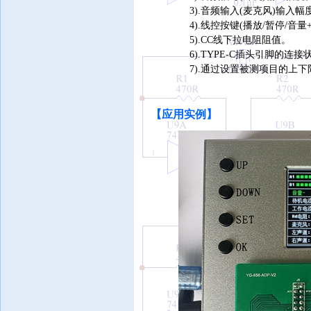
3).
音频
输入
(
麦克风)
输入
幅
4
)
.线控按键(播放/暂停/音量
5).CC线下拉电阻
阻值
。
6).
T
YPE
-
C插头
引脚
的连接
7).
通
过设置被测项目的上下
【
应用
实例】