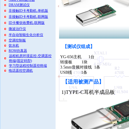
DRAM测试仪
非接触ID卡考勤机-单机版
非接触ID卡考勤机-联网版
ID卡餐饮收费机-联网版
微波治疗仪
半自动智能生化分析仪
空调控制板
饮水机
【测试仪组成】
ROM仿真器
远程机房环境监控-空调遥控
YG-6
56
主机
1
台
终端(固定码型)
转接板
1
块
学习型远程控制遥控终端
3.5mm音频对接线 1条
电话遥控空调机
USB
线
1
条
【适用被测产品
】
1)TYPE-C耳机半成品板