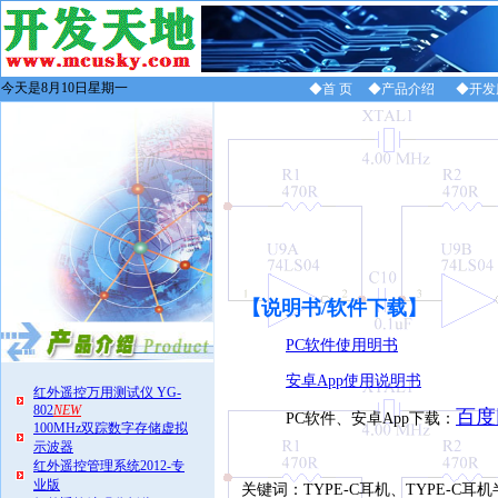
今天是8月10日星期一
◆首 页
◆产品介绍
◆开发
【说明书/软件下载
】
PC软件使用明书
安卓App使用说明书
红外遥控万用测试仪 YG-
802
NEW
百度
PC软件、安卓App下载：
100MHz双踪数字存储虚拟
示波器
红外遥控管理系统2012-专
业版
关键词：TYPE-C耳机、TYPE-C耳机