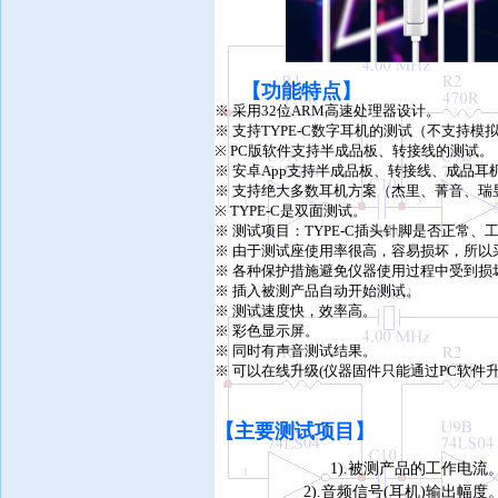
【功能特点】
※ 采用32位ARM高速处理器设计。
※ 支持TYPE-C数字耳机的测试（不支持模
※ PC版软件支持半成品板、转接线的测试。
※ 安卓App支持半成品板、转接线、成品耳
※ 支持绝大多数耳机方案（杰里、菁音、瑞
※ TYPE-C是双面测试。
※ 测试项目：TYPE-C插头针脚是否正常
※ 由于测试座使用率很高，容易损坏，所以
※ 各种保护措施避免仪器使用过程中受到损
※ 插入被测产品自动开始测试。
※ 测试速度快，效率高。
※ 彩色显示屏。
※ 同时有声音测试结果。
※ 可以在线升级(仪器固件只能通过PC软
【
主要测试项目】
1
)
.
被测产品
的
工作电流
2).音频信号(耳机)输出幅度