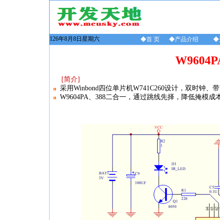
126年8月8日星期六
◆首 页
◆产品介绍
◆
W9604
[简介]
采用Winbond四位单片机W741C260设计，双时钟
W9604PA、388二合一，通过跳线先择，降低掩模成