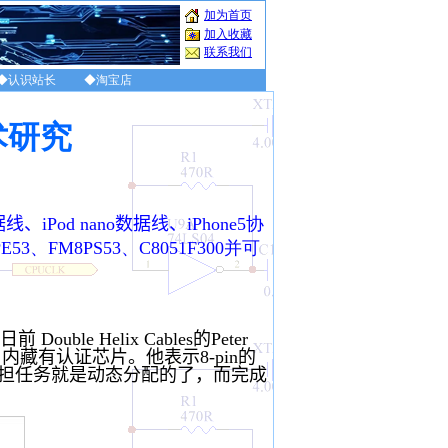
加为首页
加入收藏
联系我们
◆认识站长
◆淘宝店
术研究
线、iPod nano数据线、
iPhone5协
FM8PS53、C8051F300并可
ble Helix Cables的Peter
ng插口内藏有认证芯片。他表示8-pin的
n所承担任务就是动态分配的了，而完成