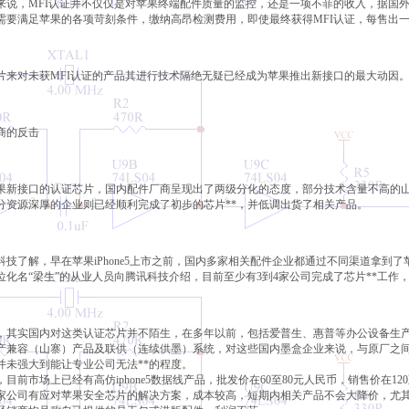
来说，MFI认证并不仅仅是对苹果终端配件质量的监控，还是一项不菲的收入，据国外
需要满足苹果的各项苛刻条件，缴纳高昂检测费用，即使最终获得MFI认证，每售出一
片来对未获MFI认证的产品其进行技术隔绝无疑已经成为苹果推出新接口的最大动因
商的反击
果新接口的认证芯片，国内配件厂商呈现出了两级分化的态度，部分技术含量不高的
分资源深厚的企业则已经顺利完成了初步的芯片**，并低调出货了相关产品。
科技了解，早在苹果iPhone5上市之前，国内多家相关配件企业都通过不同渠道拿到
位化名“梁生”的从业人员向腾讯科技介绍，目前至少有3到4家公司完成了芯片**工
，其实国内对这类认证芯片并不陌生，在多年以前，包括爱普生、惠普等办公设备生
产兼容（山寨）产品及联供（连续供墨）系统，对这些国内墨盒企业来说，与原厂之
并未强大到能让专业公司无法**的程度。
，目前市场上已经有高仿iphone5数据线产品，批发价在60至80元人民币，销售价在1
家公司有应对苹果安全芯片的解决方案，成本较高，短期内相关产品不会大降价，尤其是部