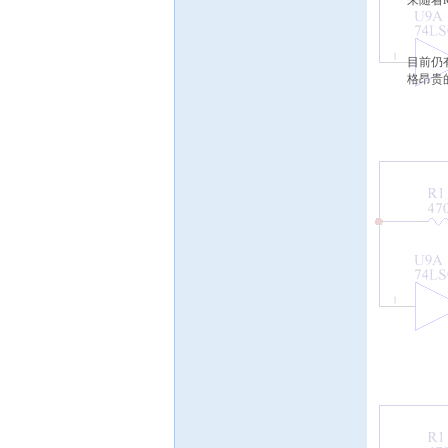
来随着
目前仍
格昂贵