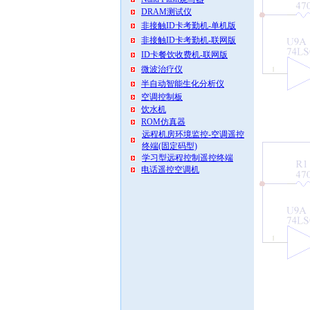
DRAM测试仪
非接触ID卡考勤机-单机版
非接触ID卡考勤机-联网版
ID卡餐饮收费机-联网版
微波治疗仪
半自动智能生化分析仪
空调控制板
饮水机
ROM仿真器
远程机房环境监控-空调遥控
终端(固定码型)
学习型远程控制遥控终端
电话遥控空调机