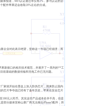
媒体报道，MFI认证通过率仅有2%，参与认证的企
个配件苹果还会收取20%左右的分成。
。
山寨企业对此表示绝望，坚称这一市场已经崩溃；而
了苹果新接口的相关技术规范，并展开了一系列的**工
作，目前基础的数据传输和充电工作已无问题。
产厂家就开始在墨盒上加入防伪芯片，用来防止国内
间的芯片争夺战已经有了多年历史，苹果在安全芯片
20至180元人民币。其实这些产品成本价并不高，但是
分媒体宣称山寨厂商无法推出iPhone5配件，所