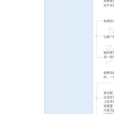
对苹果
业不但
利用芯
山寨厂
面对苹
另一部
据腾讯
作。一
梁生称
企业生
上技术
他透露
只有几