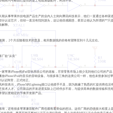
经销商均号称自己提供的是工包或港版配件，利润不菲。
长期从事苹果外挂电源产品生产的业内人士则向腾讯科技表示，他们一直通过各种渠道试图
部分认证芯片，但却一直没有找到源头，这让他倍感困惑，甚至让他认为所谓的**只
法解释。
预测， 2个月后随着技术的普及，相关数据线的价格有望降至到十几元左右。
寨厂欲“从良”
一家苹果iPhone和iPad音响系统公司的老板，尽管零售市场上很少见到他们公司的
放iPhone/iPod内音乐的音响设备。与很多珠三角的这类公司一样，他也未曾参加过苹
FI认证阵营，正式转正。
科技表示，iPhone5的Lightning接口让他措手不及，因为跑遍了熟悉的IC提供商也没
缺乏技术人才。公司新品的开发进度实际上已经停步不前，与提供简单的数据传输和充
希望以更稳定的节奏开发新产品。
陈琦，还有很多苹果兼容配件厂商也都有着类似的想法。这些厂商的恐惧很大程度上