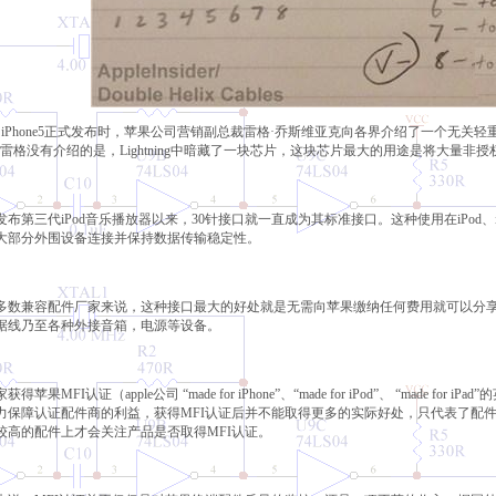
日iPhone5正式发布时，苹果公司营销副总裁雷格·乔斯维亚克向各界介绍了一个无关轻重的改进：
但雷格没有介绍的是，Lightning中暗藏了一块芯片，这块芯片最大的用途是将大量非授权
布第三代iPod音乐播放器以来，30针接口就一直成为其标准接口。这种使用在iPod、i
大部分外围设备连接并保持数据传输稳定性。
多数兼容配件厂家来说，这种接口最大的好处就是无需向苹果缴纳任何费用就可以分享
据线乃至各种外接音箱，电源等设备。
得苹果MFI认证（apple公司 “made for iPhone”、“made for iPod”、 “mad
力保障认证配件商的利益，获得MFI认证后并不能取得更多的实际好处，只代表了配
较高的配件上才会关注产品是否取得MFI认证。