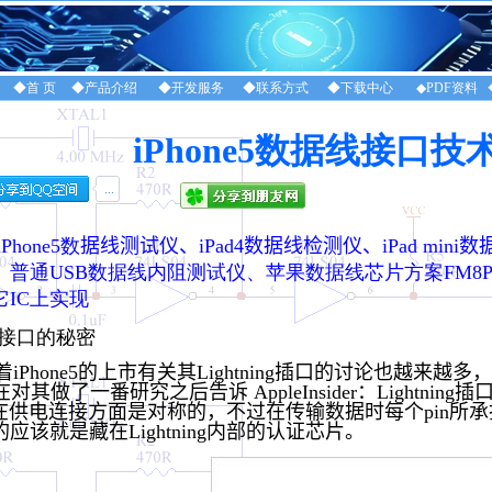
◆首 页
◆产品介绍
◆开发服务
◆联系方式
◆下载中心
◆PDF资料
iPhone5数据线接口技
Phone5数
据线测试仪、iPad4数据线检测仪、iPad mini数据
普通USB数据线内阻测试仪、苹果数据线芯片方案FM8PE53、
IC上实现
接口的秘密
Phone5的上市有关其Lightning插口的讨论也越来越多，日前 Dou
ock在对其做了一番研究之后告诉 AppleInsider：Lightni
ning在供电连接方面是对称的，不过在传输数据时每个pi
应该就是藏在Lightning内部的认证芯片。