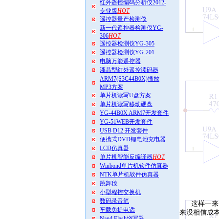
红外遥控编码分析仪2012-
专业版
HOT
遥控器量产检测仪
新一代遥控器检测仪YG-
306
HOT
遥控器检测仪YG-305
遥控器检测仪YG-201
电脑万能遥控器
液晶型红外遥控读码器
ARM7(S3C44B0X)播放
MP3方案
单片机读写U盘方案
单片机读写移动硬盘
YG-44B0X ARM7开发套件
YG-51WEB开发套件
USB D12 开发套件
便携式DVD锂电池充电器
LCD仿真器
单片机智能反编译器
HOT
Winbond单片机软件仿真器
NTK单片机软件仿真器
跳舞毯
小型程控交换机
数码录音笔
这样一来
车载免提电话
来没相信成
Nand Flash烧写器