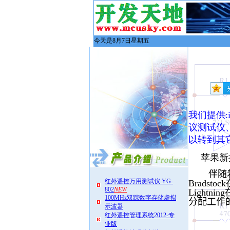
今天是8月7日星期五
我们提供:i
议测试仪、
以转到其它
苹果新
伴随着i
红外遥控万用测试仪 YG-
Bradst
802
NEW
Light
100MHz双踪数字存储虚拟
分配工作的
示波器
红外遥控管理系统2012-专
业版