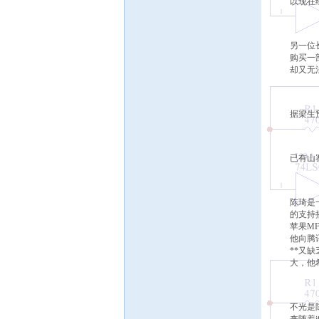
以现在
另一位
购买一
却又无
据梁生
已有山
陈琦是
的支持播
苹果M
他向腾讯
**又
大，他
不光是