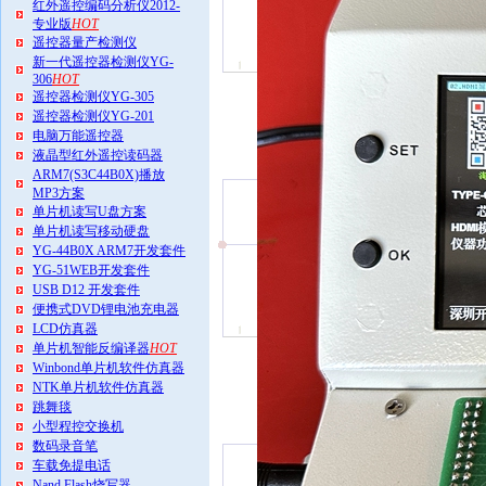
红外遥控编码分析仪2012-
专业版
HOT
遥控器量产检测仪
新一代遥控器检测仪YG-
306
HOT
遥控器检测仪YG-305
遥控器检测仪YG-201
电脑万能遥控器
液晶型红外遥控读码器
ARM7(S3C44B0X)播放
MP3方案
单片机读写U盘方案
单片机读写移动硬盘
YG-44B0X ARM7开发套件
YG-51WEB开发套件
USB D12 开发套件
便携式DVD锂电池充电器
LCD仿真器
单片机智能反编译器
HOT
Winbond单片机软件仿真器
NTK单片机软件仿真器
跳舞毯
小型程控交换机
数码录音笔
车载免提电话
Nand Flash烧写器