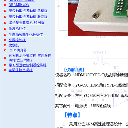
DRAM测试仪
非接触ID卡考勤机-单机版
非接触ID卡考勤机-联网版
ID卡餐饮收费机-联网版
微波治疗仪
半自动智能生化分析仪
空调控制板
饮水机
ROM仿真器
远程机房环境监控-空调遥控
终端(固定码型)
学习型远程控制遥控终端
【仪器组成】
电话遥控空调机
仪器名称：HDMI和TYPE-C线故障诊断
标
配软件：YG-690 HDMI和TYPE-C线
标
配设备：主机YG-690M + 2个HDMI母板
其它配件：电源线，USB通信线
【特
点】
1、 采用32位ARM高速处理器设