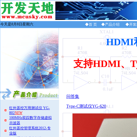
今天是8月8日星期六
◆首 页
◆产品介绍
◆开发
HDM
支持HDMI、
问答集
Type-C测试仪YG-620
红外遥控万用测试仪 YG-
802
NEW
100MHz双踪数字存储虚拟
示波器
红外遥控管理系统2012-专
业版