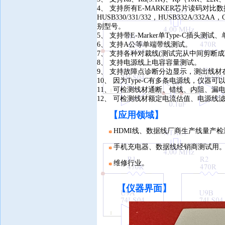
4、 支持所有E-MARKER芯片读码对比数据，另
HUSB330/331/332，HUSB332A/332AA
别型号。
5、 支持带E-Marker单Type-C插头测
6、 支持A公等单端带线测试。
7、 支持各种对裁线(测试完从中间剪断成
8、 支持电源线上电容容量测试。
9、 支持故障点诊断分边显示，测出线材
10、 因为Type-C有多条电源线，仪
11、 可检测线材通断、错线、内阻、
12、 可检测线材额定电流估值、电源线
【应用领域
】
HDMI线、数据线厂商生产线量产检
手机充电器、数据线经销商测试用
维修行业。
【仪器界面
】