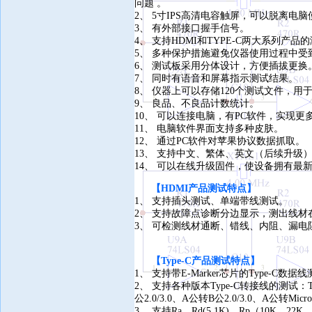
问题 。
2、 5寸IPS高清电容触屏，可以脱离
3、 有外部接口握手信号。
4、 支持HDMI和TYPE-C两大系列产
5、 多种保护措施避免仪器使用过程中
6、 测试板采用分体设计，方便插拔更换
7、 同时有语音和屏幕指示测试结果。
8、 仪器上可以存储120个测试文件，用
9、 良品、不良品计数统计。
10、 可以连接电脑，有PC软件，实现
11、 电脑软件界面支持多种皮肤。
12、 通过PC软件对苹果协议数据抓取。
13、 支持中文、繁体、英文（后续升级
14、 可以在线升级固件，使设备拥有
【HDMI产品测试特点】
1、 支持插头测试、单端带线测试。
2、 支持故障点诊断分边显示，测出线材
3、 可检测线材通断、错线、内阻、漏
【Type-C产品测试特点】
1、 支持带E-Marker芯片的Type-C数据
2、 支持各种版本Type-C转接线的测试：Type-C
公2.0/3.0、A公转B公2.0/3.0、A公转Micro
3、 支持Ra、Rd(5.1K)、Rp（10K、